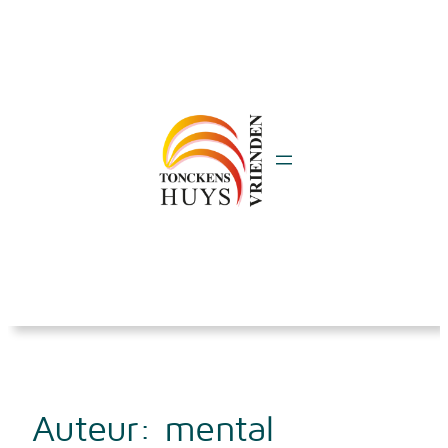
Ga
naar
de
inhoud
Auteur:
mental